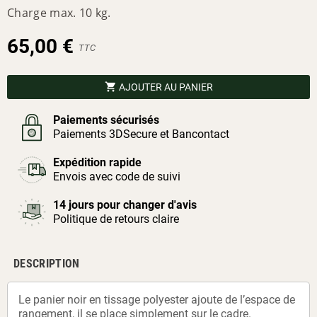
Charge max. 10 kg.
65,00 €
TTC
shopping_cart
AJOUTER AU PANIER
Paiements sécurisés
Paiements 3DSecure et Bancontact
Expédition rapide
Envois avec code de suivi
14 jours pour changer d'avis
Politique de retours claire
DESCRIPTION
Le panier noir en tissage polyester ajoute de l’espace de
rangement, il se place simplement sur le cadre.