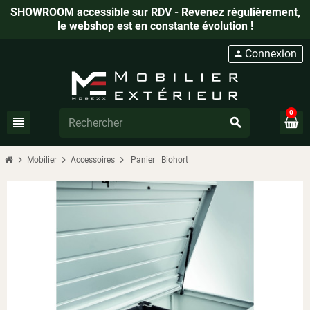
SHOWROOM accessible sur RD
V - Revenez régulièrement,
le webshop est en constante évolution !
Connexion
person
0
view_headline
search
chevron_right
chevron_right
chevron_right
Mobilier
Accessoires
Panier | Biohort